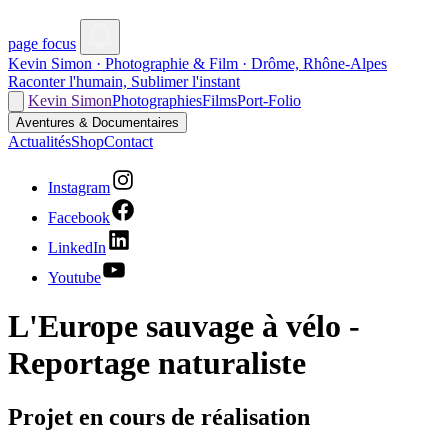
page focus
Kevin Simon · Photographie & Film · Drôme, Rhône-Alpes
Raconter l'humain, Sublimer l'instant
Kevin Simon
Photographies
Films
Port-Folio
Aventures & Documentaires
Actualités
Shop
Contact
Instagram
Facebook
LinkedIn
Youtube
L'Europe sauvage à vélo -
Reportage naturaliste
Projet en cours de réalisation