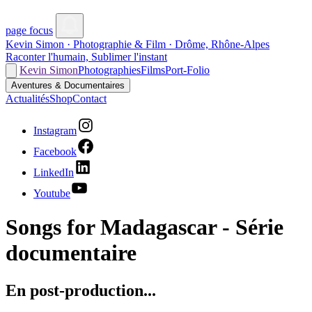
page focus
Kevin Simon · Photographie & Film · Drôme, Rhône-Alpes
Raconter l'humain, Sublimer l'instant
Kevin Simon
Photographies
Films
Port-Folio
Aventures & Documentaires
Actualités
Shop
Contact
Instagram
Facebook
LinkedIn
Youtube
Songs for Madagascar - Série
documentaire
En post-production...